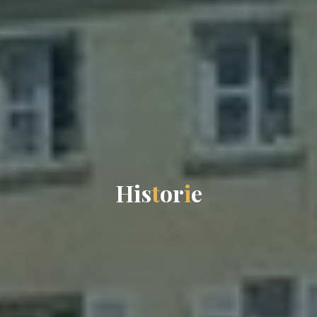
H
i
s
t
o
r
i
e