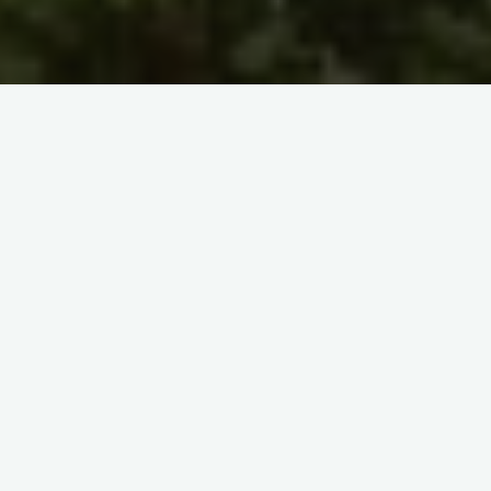
Het landgoed Longsard verschijnt op de kaarten in het begin
van de 17e eeuw. Het Chateau dat u bezoekt werd, in zijn
huidige staat, gebouwd in de tweede helft van de 18e eeuw
door
Jean-Marie Charles Brun
, adviseur van de koning en
Heer van Water en Bossen in de provincie Beaujolais,
toenmalig eigenaar van het Domaine de Longsard dat zich ten
zuiden van het Chateau bevond.
In 1780 is het landgoed Longsard het eigendom van Heer
Peter Verdi.
Vervolgens gaat het eigendom over op Victor de
Saint Amand, een hereboer. Hij laat in 1792 een plattegrond
maken door de landmeter Gilbert. Deze plattegrond hangt in
de salon van het Chateau.
Victor Saint Amand sterft op 31 januari 1794 onder de