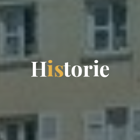
H
i
s
t
o
r
i
e